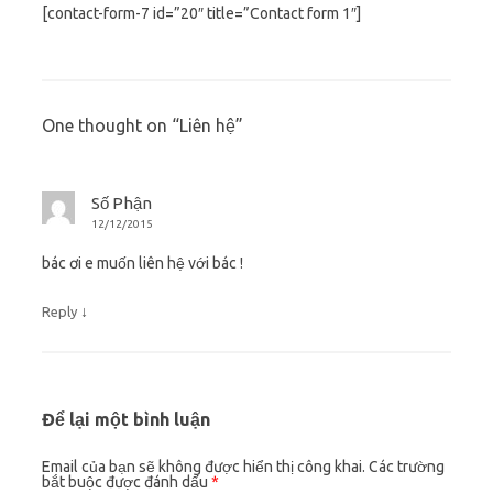
[contact-form-7 id=”20″ title=”Contact form 1″]
One thought on “
Liên hệ
”
Số Phận
12/12/2015
bác ơi e muốn liên hệ với bác !
↓
Reply
Để lại một bình luận
Email của bạn sẽ không được hiển thị công khai.
Các trường
bắt buộc được đánh dấu
*