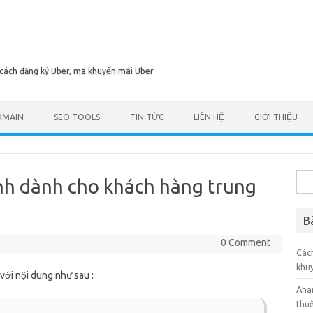
 cách đăng ký Uber, mã khuyến mãi Uber
Skip to content
OMAIN
SEO TOOLS
TIN TỨC
LIÊN HỆ
GIỚI THIỆU
Tìm
nh dành cho khách hàng trung
kiế
cho:
B
0 Comment
Các
khu
ới nội dung như sau :
Aha
thuê