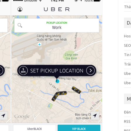
Thá
D
Hos
SEO
Tin
Trả
Uber
Ube
M
Đăn
RSS 
RSS