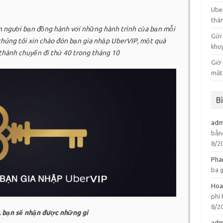
Ube
thà
m người bạn đồng hành với những hành trình của bạn mỗi
Gửi
chúng tôi xin chào đón bạn gia nhập UberVIP, một quà
khu
 thành chuyến đi thứ 40 trong tháng 10
Giờ
mặt 
B
adm
bằn
8/2
Pha
ba 
Hoa
phí
8/2
, bạn sẽ nhận được những gì
adm