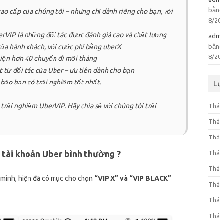
bằn
o cấp của chúng tôi – nhưng chỉ dành riêng cho bạn, với
8/2
erVIP là những đối tác được đánh giá cao và chất lượng
adm
bằn
của hành khách, với cước phí bằng uberX
8/2
hiện hơn 40 chuyến đi mỗi tháng
 từ đối tác của Uber – ưu tiên dành cho bạn
 bảo bạn có trải nghiệm tốt nhất.
L
trải nghiệm UberVIP. Hãy chia sẻ với chúng tôi trải
Thá
Thá
Thá
 tài khoản Uber bình thường ?
Thá
Thá
a mình, hiện đã có mục cho chọn
“VIP X” và “VIP BLACK”
Thá
Thá
Thá