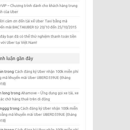
rVIP – Chương trình dành cho khách hàng trung
nh của Uber
 lời cảm ơn đến tài xế Uber Taxi bằng mã
yến mãi BACTAIUBER từ 20/10 đến 25/10/2015
 đây bạn đã có thể thử nghiệm thanh toán tiền
với Uber tại Việt Nam!
ình luận gần đây
in
trong
Cách đăng ký Uber nhận 100k miễn phí
g mã khuyến mãi Uber UBERD339UE (tháng
018)
n long
trong
Ahamove – Ứng dụng gọi xe tải, xe
gác chở hàng thuê trên di động
nggg
trong
Cách đăng ký Uber nhận 100k miễn
 bằng mã khuyến mãi Uber UBERD339UE (tháng
018)
in
trong
Cách đăng ký Uber nhận 100k miễn phí