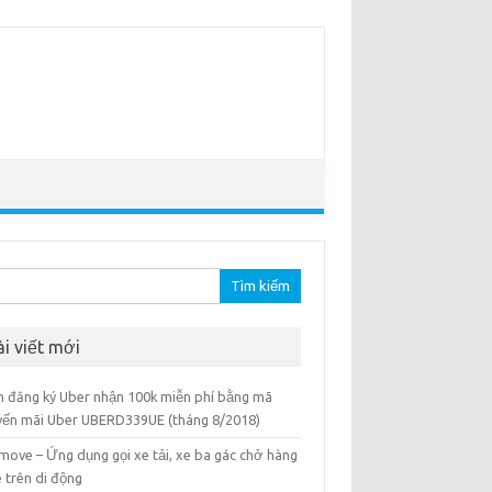
m
ài viết mới
h đăng ký Uber nhận 100k miễn phí bằng mã
yến mãi Uber UBERD339UE (tháng 8/2018)
move – Ứng dụng gọi xe tải, xe ba gác chở hàng
 trên di động