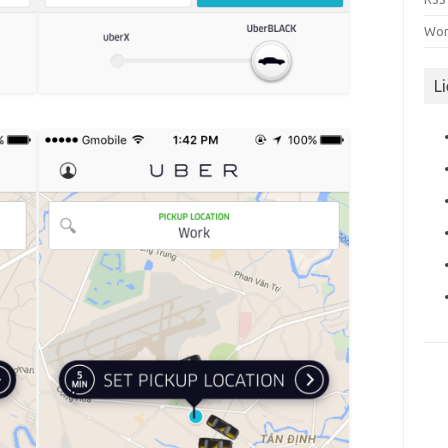
Wor
L