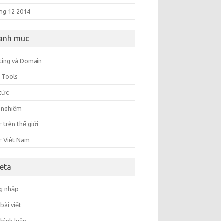
ng 12 2014
anh mục
ting và Domain
 Tools
 tức
i nghiệm
 trên thế giới
r Việt Nam
eta
g nhập
bài viết
 bình luận